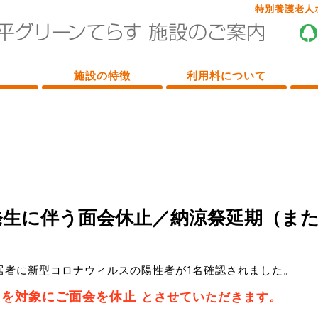
特別養護老人
要
施設の特徴
利用料について
発生に伴う面会休止／納涼祭延期（ま
居者に新型コロナウィルスの陽性者が1名確認されました。
トを対象にご面会を休止
とさせていただきます。