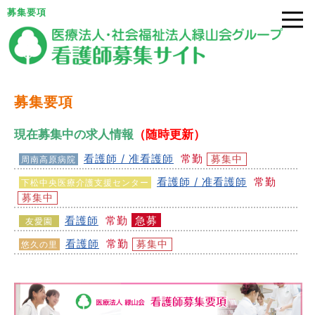
募集要項
募集要項
現在募集中の求人情報
（随時更新）
看護師 / 准看護師
常勤
募集中
周南高原病院
看護師 / 准看護師
常勤
下松中央医療介護支援センター
募集中
看護師
常勤
急募
友愛園
看護師
常勤
募集中
悠久の里