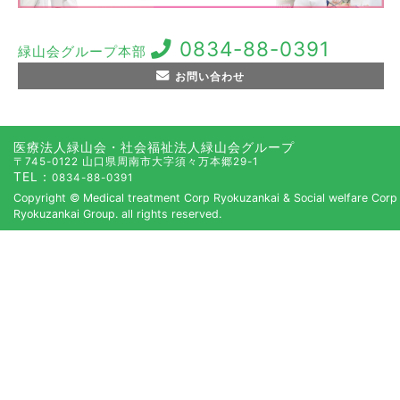
0834-88-0391
緑山会グループ本部
お問い合わせ
医療法人緑山会・社会福祉法人緑山会グループ
〒745-0122 山口県周南市大字須々万本郷29-1
TEL：
0834-88-0391
Copyright © Medical treatment Corp Ryokuzankai & Social welfare Corp
Ryokuzankai Group. all rights reserved.