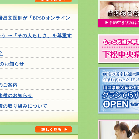
昌文医師が「BPSDオンライン
予約空き状況は
合う 〜「その人らしさ」を尊重す
介
定のお知らせ
のご案内
接種のお知らせ
策の取り組みについて