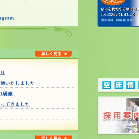
agram
祭り
実施いたしました
R研修
行ってきました
）