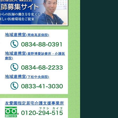
地域連携室
(周南高原病院)
地域連携室
(鹿野博愛診療所・介護医
療院)
地域連携室
(下松中央病院)
友愛園指定居宅介護支援事業所