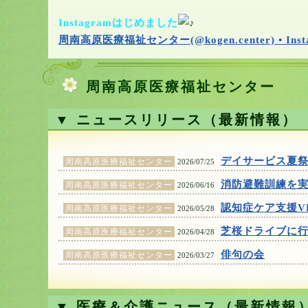
Instagramはじめました
周南高原医療福祉センター(@kogen.center) • Inst
周南高原医療福祉センター
▼ ニュースリリース（最新情報）
デイサービス夏
周南高原医療福祉センター
2026/07/25
消防避難訓練を
周南高原医療福祉センター
2026/06/16
認知症ケア支援V
周南高原医療福祉センター
2026/05/28
芝桜ドライブに
周南高原医療福祉センター
2026/04/28
俳句の会
周南高原医療福祉センター
2026/03/27
▼ 医療＆介護ニュース（最新情報