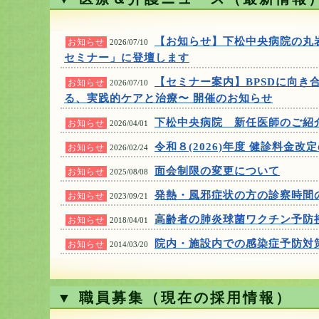
【お知らせ】下松中央病院の丸岩
お知らせ
2026/07/10
セミナー」に登壇します
【セミナー案内】BPSDに向き
お知らせ
2026/07/10
る、実践的ケアと治療〜 開催のお知らせ
下松中央病院 新任医師のご紹
お知らせ
2026/04/01
令和８(2026)年度 健診料金改
お知らせ
2026/02/24
面会制限の変更について
お知らせ
2025/08/08
発熱・風邪症状の方の診察時間
お知らせ
2023/09/21
高齢者の肺炎球菌ワクチン予防
お知らせ
2018/04/01
院内・施設内での感染症予防対
お知らせ
2014/03/20
▼ 職員募集（現在の採用情報）