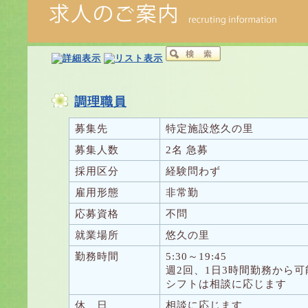
調理職員
募集先
特定施設悠久の里
募集人数
2名
急募
採用区分
経験問わず
雇用形態
非常勤
応募資格
不問
就業場所
悠久の里
勤務時間
5:30～19:45
週2回、1日3時間勤務から可
シフトは相談に応じます
休 日
相談に応じます