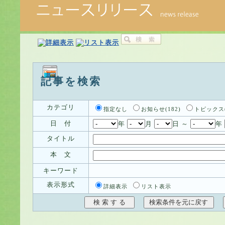
記事を検索
カテゴリ
指定なし
お知らせ(182)
トピックス(
日 付
年
月
日 ～
年
タイトル
本 文
キーワード
表示形式
詳細表示
リスト表示